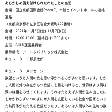
あらかじめ備え付けられたわたしとの邂逅
会場：国立京都国際会館Room E、本館とイベントホールの連絡
通路
（京都府京都市左京区岩倉大鷺町422番地）
会期：2021年11月5日(金)-11月7日(日)
時間：12:00-19:00（最終日は17:00まで）
主催：BOLD運営委員会
展示構成：アート＆パブリック株式会社
キュレーター：那須太郎
キュレーターメッセージ
欲望というと人間の欲を思い浮かべる方が多いと思います。しか
し人間以外の存在がもつ欲望にも目を向けると、世界はより興味
深い様相をみせてくれます。それはたとえば人間が生み出したに
もかかわらずいつのまにか人間を支配している社会や国家といっ
た共同体がたたえる欲望だったり、あるいは人間以外の生物の欲